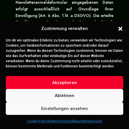
Newsletteranmeldeformular eingegebenen Daten
erfolgt ausschließlich auf Grundlage Ihrer
Einwilligung (Art. 6 Abs. 1 lit. a DSGVO). Die erteilte
Einwilligung zur Speicherung der Daten, der E-Mail-
Adresse sowie deren Nutzung zum Versand des
Zustimmung verwalten
Newsletters können Sie jederzeit widerrufen, etwa
Um dir ein optimales Erlebnis zu bieten, verwenden wir Technologien wie
über den „Austragen“-Link im Newsletter. Die
Cookies, um Geräteinformationen zu speichern und/oder darauf
Rechtmäßigkeit der bereits erfolgten
zuzugreifen. Wenn du diesen Technologien zustimmst, können wir Daten
Datenverarbeitungsvorgänge bleibt vom Widerruf
wie das Surfverhalten oder eindeutige IDs auf dieser Website
verarbeiten. Wenn du deine Zustimmung nicht erteilst oder zurückziehst,
unberührt.
können bestimmte Merkmale und Funktionen beeinträchtigt werden.
Die von Ihnen zum Zwecke des Newsletter-Bezugs
bei uns hinterlegten Daten werden von uns bis zu
Akzeptieren
Ihrer Austragung aus dem Newsletter bei uns bzw.
dem Newsletterdiensteanbieter gespeichert und
Ablehnen
nach der Abbestellung des Newsletters oder nach
Zweckfortfall aus der Newsletterverteilerliste
Einstellungen ansehen
gelöscht. Wir behalten uns vor, E-Mail-Adressen aus
Reservierung
Mittagstisch
unserem Newsletterverteiler nach eigenem Ermessen
Cookie Policy
Datenschutzerklärung
Impressum
im Rahmen unseres berechtigten Interesses nach Art.